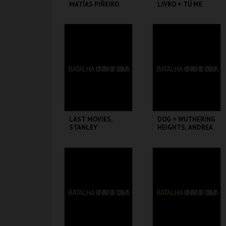
MATÍAS PIÑEIRO
LIVRO + TÚ ME
ABRASAS, MATÍAS
PIÑEIRO
BATALHA CENTRO
BATALHA CENTRO
DE CINEMA
DE CINEMA
MAIS INFO
MAIS INFO
COMPRAR
COMPRAR
LAST MOVIES,
DOG + WUTHERING
STANLEY
HEIGHTS, ANDREA
SCHTINTER
ARNOLD
BATALHA CENTRO
BATALHA CENTRO
DE CINEMA
DE CINEMA
MAIS INFO
MAIS INFO
COMPRAR
COMPRAR