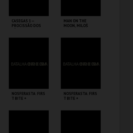
CASEGAS 1 —
MAN ON THE
PROCISSÃO DOS
MOON, MILOŠ
BÊBADOS + LOS
FORMAN
MONTES
BATALHA CENTRO
BATALHA CENTRO
DE CINEMA
DE CINEMA
MAIS INFO
MAIS INFO
COMPRAR
COMPRAR
NOSFERASTA: FIRS
NOSFERASTA: FIRS
T BITE +
T BITE +
I WALKED WITH A
I WALKED WITH A
ZOMBIE
ZOMBIE
BATALHA CENTRO
BATALHA CENTRO
DE CINEMA
DE CINEMA
MAIS INFO
MAIS INFO