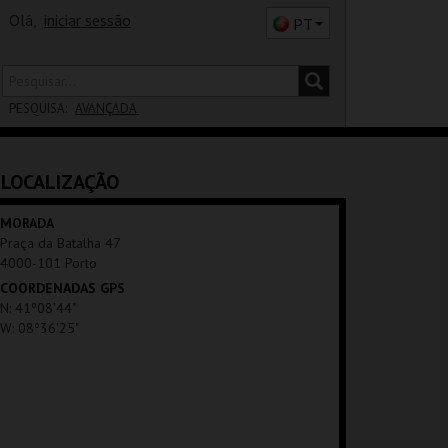
Olá,
iniciar sessão
PT
PESQUISA:
AVANÇADA
DISTRITO
LOCALIZAÇÃO
SALA
MORADA
Praça da Batalha 47
4000-101 Porto
COORDENADAS GPS
N: 41º08'44"
W: 08º36'25"