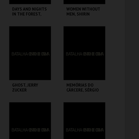
DAYS AND NIGHTS
WOMEN WITHOUT
IN THE FOREST,
MEN, SHIRIN
SATYAJIT RAY
NESHAT
BATALHA CENTRO
BATALHA CENTRO
DE CINEMA
DE CINEMA
MAIS INFO
MAIS INFO
COMPRAR
COMPRAR
GHOST, JERRY
MEMÓRIAS DO
ZUCKER
CÁRCERE, SÉRGIO
GRACIANO
BATALHA CENTRO
BATALHA CENTRO
DE CINEMA
DE CINEMA
MAIS INFO
MAIS INFO
COMPRAR
COMPRAR