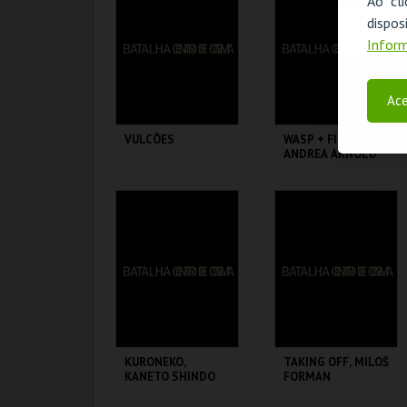
Ao cl
disp
MAIS INFO
MAIS INFO
Inform
COMPRAR
COMPRAR
Ace
VULCÕES
WASP + FISH TANK,
ANDREA ARNOLD
BATALHA CENTRO
BATALHA CENTRO
DE CINEMA
DE CINEMA
MAIS INFO
MAIS INFO
COMPRAR
COMPRAR
KURONEKO,
TAKING OFF, MILOŠ
KANETO SHINDO
FORMAN