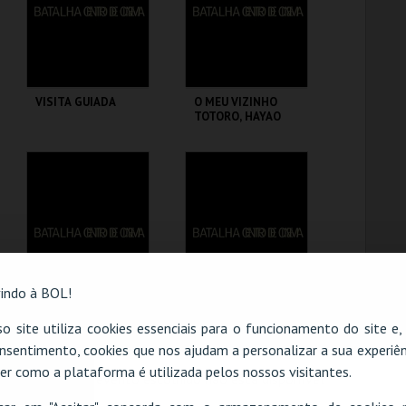
COMPRAR
COMPRAR
VISITA GUIADA
O MEU VIZINHO
TOTORO, HAYAO
MIYAZAKI
BATALHA CENTRO
BATALHA CENTRO
DE CINEMA
DE CINEMA
MAIS INFO
MAIS INFO
COMPRAR
COMPRAR
indo à BOL!
OTHELLO, ORSON
TOKYO
o site utiliza cookies essenciais para o funcionamento do site e
WELLES
GODFATHERS,
nsentimento, cookies que nos ajudam a personalizar a sua experiên
SATOSHI KON
er como a plataforma é utilizada pelos nossos visitantes.
O evento escolhido não está disponível
BATALHA CENTRO
BATALHA CENTRO
DE CINEMA
DE CINEMA