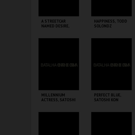
A STREETCAR
HAPPINESS, TODD
NAMED DESIRE,
SOLONDZ
ELIA KAZAN
BATALHA CENTRO
BATALHA CENTRO
DE CINEMA
DE CINEMA
MAIS INFO
MAIS INFO
COMPRAR
COMPRAR
MILLENNIUM
PERFECT BLUE,
ACTRESS, SATOSHI
SATOSHI KON
KON
BATALHA CENTRO
BATALHA CENTRO
DE CINEMA
DE CINEMA
MAIS INFO
MAIS INFO