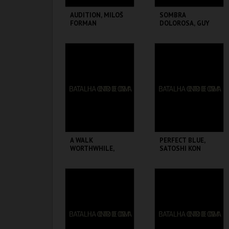
AUDITION, MILOŠ
SOMBRA
FORMAN
DOLOROSA, GUY
MADDIN + ORPHÉE,
JEAN COCTEAU
BATALHA CENTRO
BATALHA CENTRO
DE CINEMA
DE CINEMA
MAIS INFO
MAIS INFO
COMPRAR
COMPRAR
A WALK
PERFECT BLUE,
WORTHWHILE,
SATOSHI KON
MILOŠ FORMAN
BATALHA CENTRO
BATALHA CENTRO
DE CINEMA
DE CINEMA
MAIS INFO
MAIS INFO
COMPRAR
COMPRAR