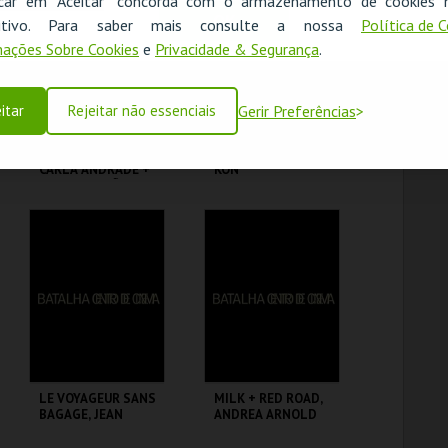
icar em "Aceitar" concorda com o armazenamento de cookies 
OK
ositivo. Para saber mais consulte a nossa
Política de 
MAIS INFO
MAIS INFO
ações Sobre Cookies
e
Privacidade & Segurança
.
COMPRAR
COMPRAR
itar
Rejeitar não essenciais
Gerir Preferências
LUAS NOVAS:
PAPRIKA, SATOSHI
CARLA ANDRADE +
KON
JOANA PATRÃO
BATALHA CENTRO
BATALHA CENTRO
DE CINEMA
DE CINEMA
MAIS INFO
MAIS INFO
COMPRAR
COMPRAR
LE VOYAGEUR SANS
MILK + RED ROAD,
BAGAGE, JEAN
ANDREA ARNOLD
ANOUILH