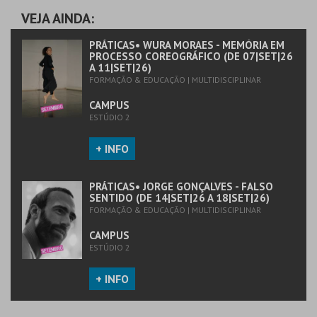
VEJA AINDA:
MAIS INFO
MAIS INFO
PRÁTICAS• WURA MORAES - MEMÓRIA EM
PROCESSO COREOGRÁFICO (DE 07|SET|26
A 11|SET|26)
COMPRAR
COMPRAR
FORMAÇÃO & EDUCAÇÃO | MULTIDISCIPLINAR
CAMPUS
ESTÚDIO 2
+ INFO
PRÁTICAS• JORGE GONÇALVES - FALSO
SENTIDO (DE 14|SET|26 A 18|SET|26)
FORMAÇÃO & EDUCAÇÃO | MULTIDISCIPLINAR
CAMPUS
ESTÚDIO 2
+ INFO