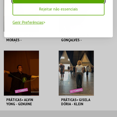
Rejeitar não essenciais
Gerir Preferências
PRÁTICAS• WURA
PRÁTICAS• JORGE
MORAES -
GONÇALVES -
MEMÓRIA EM
FALSO SENTIDO
PROCESSO
COREOGRÁFICO
CAMPUS
CAMPUS
MAIS INFO
MAIS INFO
COMPRAR
COMPRAR
PRÁTICAS• ALVIN
PRÁTICAS• GISELA
YONG - GENUINE
DÓRIA - KLEIN
LIGHTNESS
TECHNIQUE
CAMPUS
CAMPUS