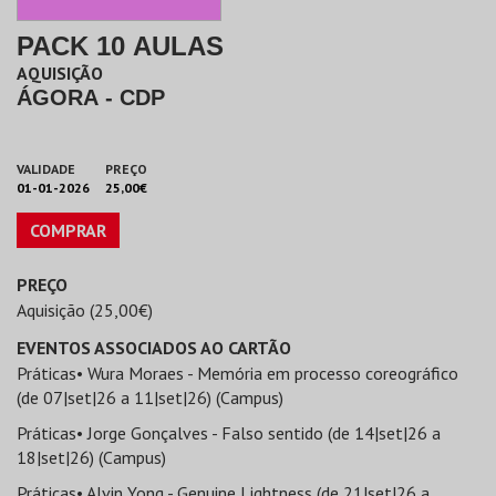
PACK 10 AULAS
AQUISIÇÃO
ÁGORA - CDP
VALIDADE
PREÇO
01-01-2026
25,00€
COMPRAR
PREÇO
Aquisição (25,00€)
EVENTOS ASSOCIADOS AO CARTÃO
Práticas• Wura Moraes - Memória em processo coreográfico
(de 07|set|26 a 11|set|26) (Campus)
Práticas• Jorge Gonçalves - Falso sentido (de 14|set|26 a
18|set|26) (Campus)
Práticas• Alvin Yong - Genuine Lightness (de 21|set|26 a