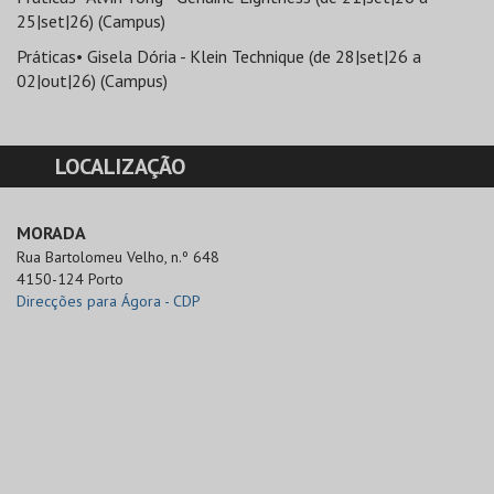
25|set|26) (Campus)
Práticas• Gisela Dória - Klein Technique (de 28|set|26 a
02|out|26) (Campus)
LOCALIZAÇÃO
MORADA
Rua Bartolomeu Velho, n.º 648

4150-124 Porto
Direcções para Ágora - CDP