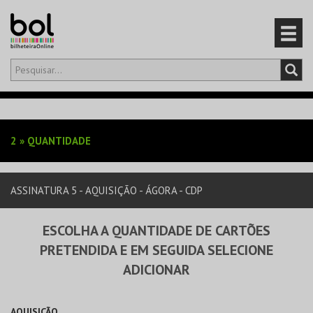
Olá,
iniciar sessão
PT
0
CARRINHO
2
»
QUANTIDADE
EVENTOS
ASSINATURA 5 - AQUISIÇÃO - ÁGORA - CDP
CARTÕES
ESCOLHA A QUANTIDADE DE CARTÕES
PRODUTOS
PRETENDIDA E EM SEGUIDA SELECIONE
ADICIONAR
AQUISIÇÃO