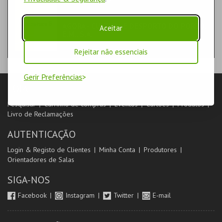
ÉPOCA | COMPRA
ÁGORA - CULTURA E DESPORTO DO PORTO,
Aceitar
E.M., S.A.
Rejeitar não essenciais
Gerir Preferências
LOJA
Pesquisar
Carrinho de compras
Eventos
Cartões
Produtos
Livro de Reclamações
AUTENTICAÇÃO
Login & Registo de Clientes
Minha Conta
Produtores
Orientadores de Salas
SIGA-NOS
Facebook
Instagram
Twitter
E-mail