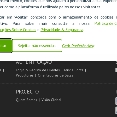
nsentimento, cookies que nos ajudam a personalizar a sua experiên
er como a plataforma é utilizada pelos nossos visitantes.
icar em "Aceitar" concorda com o armazenamento de cookies 
ositivo. Para saber mais consulte a nossa
Política de 
ações Sobre Cookies
e
Privacidade & Segurança
.
itar
Rejeitar não essenciais
Gerir Preferências
AUTENTICAÇÃO
s
Login & Registo de Clientes
Minha Conta
Produtores
Orientadores de Salas
PROJECTO
Quem Somos
Visão Global