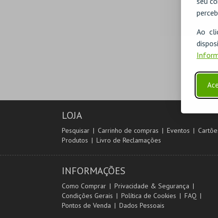
seu co
perceb
Ao cl
disp
Inform
Ace
LOJA
Pesquisar
Carrinho de compras
Eventos
Cartõe
Produtos
Livro de Reclamações
INFORMAÇÕES
Como Comprar
Privacidade & Segurança
Condições Gerais
Política de Cookies
FAQ
Pontos de Venda
Dados Pessoais